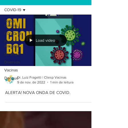
COVID-19
Todas
notícias
COVID-19
Load video
Febre
Amarela
Sarampo
Diversos
Vacinas
Dr. Luiz Fragetti | Cliesp Vacinas
Dengue
9 de nov. de 2022
1 min de leitura
ALERTA! NOVA ONDA DE COVID.