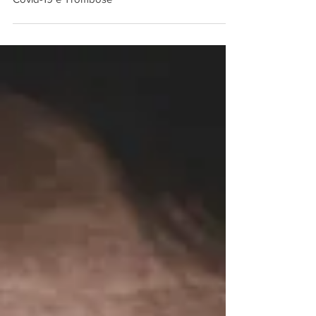
Luís Fragetti
12 de out. de 2020
2 min de leitura
Covid-19 e Trombose