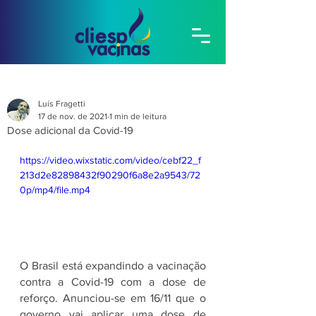
Luís Fragetti
17 de nov. de 2021
1 min de leitura
Dose adicional da Covid-19
https://video.wixstatic.com/video/cebf22_f
213d2e82898432f90290f6a8e2a9543/72
0p/mp4/file.mp4
O Brasil está expandindo a vacinação 
contra a Covid-19 com a dose de 
reforço. Anunciou-se em 16/11 que o 
governo vai aplicar uma dose de 