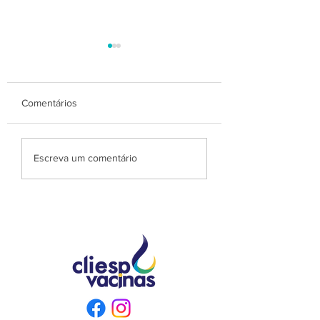
Comentários
Vacina SHINGRIX
ALERTA! NOVA ONDA
Escreva um comentário
DE COVID.