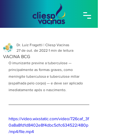
Dr. Luiz Fragetti | Cliesp Vacinas
27 de out. de 2022
1 min de leitura
VACINA BCG
O imunizante previne a tuberculose — 
principalmente as formas graves, como 
meningite tuberculosa e tuberculose miliar 
(espalhada pelo corpo) — e deve ser aplicado 
imediatamente após o nascimento.
https://video.wixstatic.com/video/726caf_3f
0a8a8fd1d8402e8f4dbc5d1c634522/480p
/mp4/file.mp4