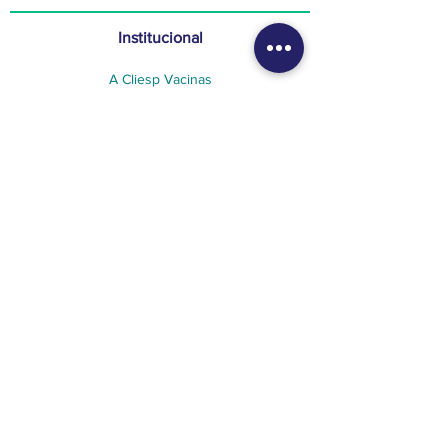
Institucional
A Cliesp Vacinas
Pacientes Prevenidos
Atendimento
Política de Privacidade
Vacinas
Vacinação Adulta
Vacinação Infantil
Aplicativo
Notícias
Atendimento ao Cliente
WhatsApp: (15) 98178-0166