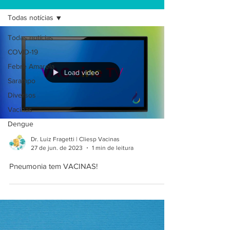
Todas notícias
Todas notícias
COVID-19
Febre Amarela
Load video
Sarampo
Diversos
Vacinas
Dengue
Dr. Luiz Fragetti | Cliesp Vacinas
27 de jun. de 2023
1 min de leitura
Pneumonia tem VACINAS!