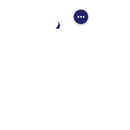
renasceu?
Institucional
A Cliesp Vacinas
Pacientes Prevenidos
Atendimento
Política de Privacidade
Vacinas