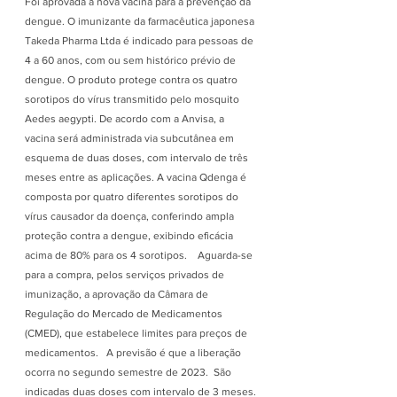
Foi aprovada a nova vacina para a prevenção da 
dengue. O imunizante da farmacêutica japonesa 
Takeda Pharma Ltda é indicado para pessoas de 
4 a 60 anos, com ou sem histórico prévio de 
dengue. O produto protege contra os quatro 
sorotipos do vírus transmitido pelo mosquito 
Aedes aegypti. De acordo com a Anvisa, a 
vacina será administrada via subcutânea em 
esquema de duas doses, com intervalo de três 
meses entre as aplicações. A vacina Qdenga é 
composta por quatro diferentes sorotipos do 
vírus causador da doença, conferindo ampla 
proteção contra a dengue, exibindo eficácia 
acima de 80% para os 4 sorotipos.    Aguarda-se 
para a compra, pelos serviços privados de 
imunização, a aprovação da Câmara de 
Regulação do Mercado de Medicamentos 
(CMED), que estabelece limites para preços de 
medicamentos.   A previsão é que a liberação 
ocorra no segundo semestre de 2023.  São 
indicadas duas doses com intervalo de 3 meses. 