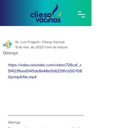
Dr. Luiz Fragetti | Cliesp Vacinas
9 de mar. de 2023
1 min de leitura
Qdenga
https://video.wixstatic.com/video/726caf_c
5f423fbea5145de8a48e0b62391cb50/108
0p/mp4/file.mp4
Qdenga