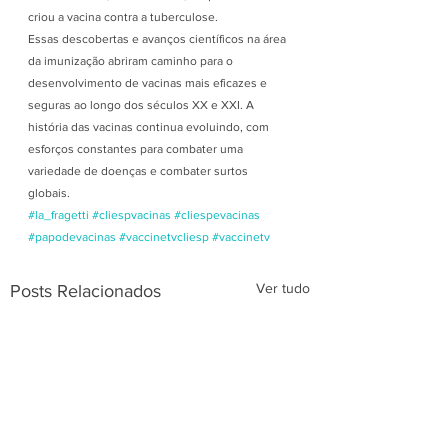
criou a vacina contra a tuberculose.
Essas descobertas e avanços científicos na área 
da imunização abriram caminho para o 
desenvolvimento de vacinas mais eficazes e 
seguras ao longo dos séculos XX e XXI. A 
história das vacinas continua evoluindo, com 
esforços constantes para combater uma 
variedade de doenças e combater surtos 
globais.
#la_fragetti
#cliespvacinas
#cliespevacinas
#papodevacinas
#vaccinetvcliesp
#vaccinetv
Ver tudo
Posts Relacionados