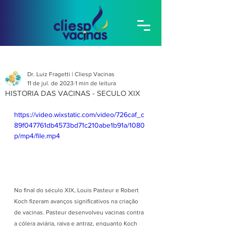
Dr. Luiz Fragetti | Cliesp Vacinas
11 de jul. de 2023
1 min de leitura
HISTORIA DAS VACINAS - SECULO XIX
https://video.wixstatic.com/video/726caf_c
89f047761db4573bd71c210abe1b91a/1080
p/mp4/file.mp4
No final do século XIX, Louis Pasteur e Robert 
Koch fizeram avanços significativos na criação 
de vacinas. Pasteur desenvolveu vacinas contra 
a cólera aviária, raiva e antraz, enquanto Koch 