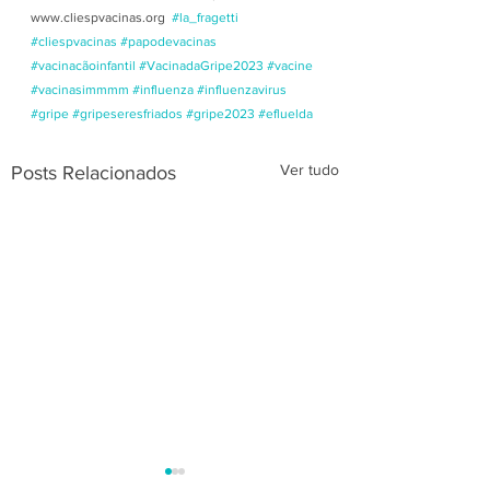
www.cliespvacinas.org  
#la_fragetti
#cliespvacinas
#papodevacinas
#vacinacãoinfantil
#VacinadaGripe2023
#vacine
#vacinasimmmm
#influenza
#influenzavirus
#gripe
#gripeseresfriados
#gripe2023
#efluelda
Ver tudo
Posts Relacionados