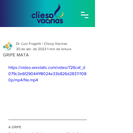
Dr. Luiz Fragetti | Cliesp Vacinas
30 de abr. de 2023
1 min de leitura
GRIPE MATA
https://video.wixstatic.com/video/726caf_d
079c3e6f290441f8024e33b826d2837/108
0p/mp4/file.mp4
A GRIPE