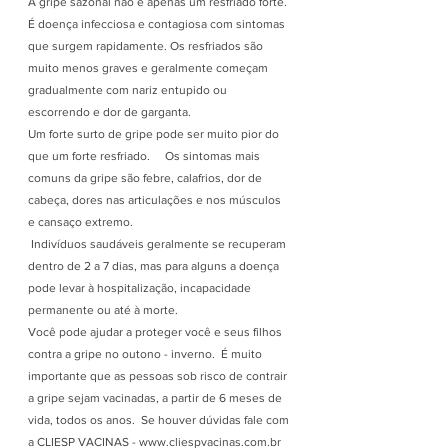
A gripe sazonal não é apenas um resfriado forte. 
É doença infecciosa e contagiosa com sintomas 
que surgem rapidamente. Os resfriados são 
muito menos graves e geralmente começam 
gradualmente com nariz entupido ou 
escorrendo e dor de garganta. 
Um forte surto de gripe pode ser muito pior do 
que um forte resfriado.     Os sintomas mais 
comuns da gripe são febre, calafrios, dor de 
cabeça, dores nas articulações e nos músculos 
e cansaço extremo.              
 Indivíduos saudáveis ​​geralmente se recuperam 
dentro de 2 a 7 dias, mas para alguns a doença 
pode levar à hospitalização, incapacidade 
permanente ou até à morte.     
Você pode ajudar a proteger você e seus filhos 
contra a gripe no outono - inverno.  É muito 
importante que as pessoas sob risco de contrair 
a gripe sejam vacinadas, a partir de 6 meses de 
vida, todos os anos.  Se houver dúvidas fale com 
a CLIESP VACINAS - www.cliespvacinas.com.br  