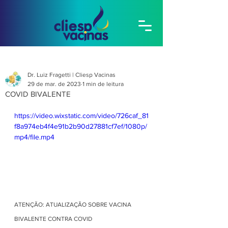
Dr. Luiz Fragetti | Cliesp Vacinas
29 de mar. de 2023
1 min de leitura
COVID BIVALENTE
https://video.wixstatic.com/video/726caf_81
f8a974eb4f4e91b2b90d27881cf7ef/1080p/
mp4/file.mp4
ATENÇÃO: ATUALIZAÇÃO SOBRE VACINA 
BIVALENTE CONTRA COVID