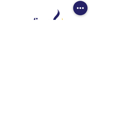
Institucional
A Cliesp Vacinas
Pacientes Prevenidos
Atendimento
Política de Privacidade
Vacinas
Vacinação Adulta
Vacinação Infantil