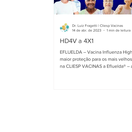
Dr. Luiz Fragetti | Cliesp Vacinas
14 de abr. de 2023
1 min de leitura
HD4V a 4X1
EFLUELDA – Vacina Influenza Hig
maior proteção para os mais velhos Agend
na CLIESP VACINAS a Efluelda® – 
high-dose...