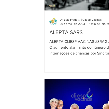
Dr. Luiz Fragetti | Cliesp Vacinas
20 de mai. de 2023
1 min de leitura
ALERTA SARS
ALERTA CLIESP VACINAS #SRAG 
O aumento alarmante do número de
internações de crianças por Síndr
Respiratória Aguda Grave em...