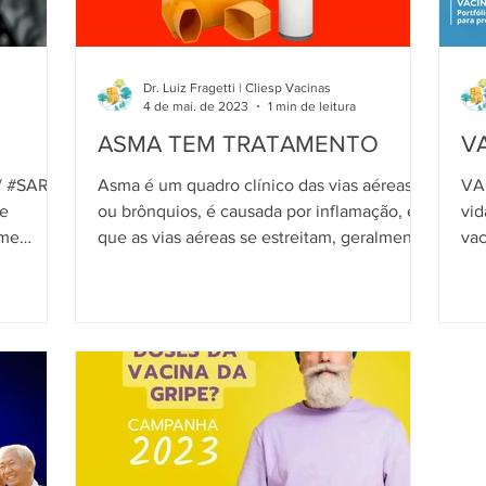
Dr. Luiz Fragetti | Cliesp Vacinas
4 de mai. de 2023
1 min de leitura
ASMA TEM TRATAMENTO
V
/ #SARS
Asma é um quadro clínico das vias aéreas
VA
ou brônquios, é causada por inflamação, em
vid
ome
que as vias aéreas se estreitam, geralmente
vac
de forma...
gr