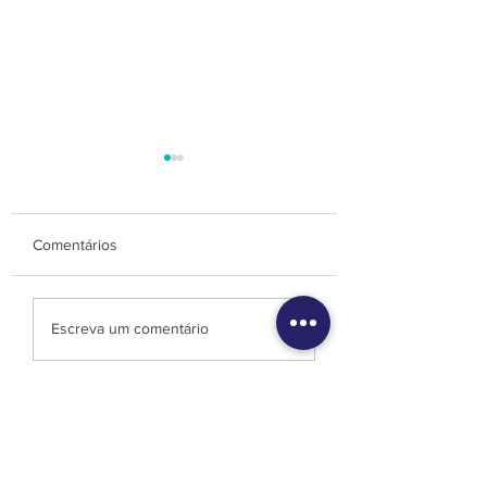
Comentários
VACINA BCG
ALERTA! NOVA ONDA
Escreva um comentário
DE COVID.