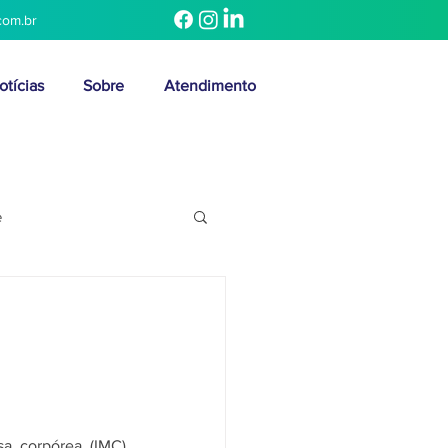
com.br
otícias
Sobre
Atendimento
e
 corpórea (IMC) 