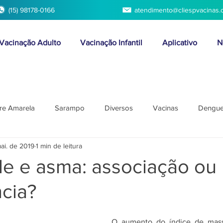
(15) 98178-0166
atendimento@cliespvacinas.
Vacinação Adulto
Vacinação Infantil
Aplicativo
N
re Amarela
Sarampo
Diversos
Vacinas
Dengu
mai. de 2019
1 min de leitura
e e asma: associação ou
cia?
O aumento do índice de massa