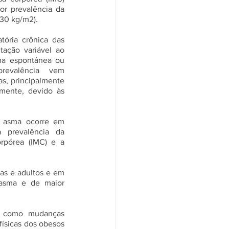
r prevalência da 
30 kg/m2). 
ória crônica das 
tação variável ao 
ma espontânea ou 
evalência vem 
, principalmente 
mente, devido às 
 asma ocorre em 
prevalência da 
rpórea (IMC) e a 
as e adultos e em 
 asma e de maior 
m como mudanças 
físicas dos obesos 