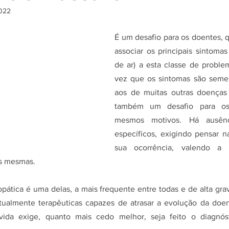
2022
É um desafio para os doentes, 
associar os principais sintomas 
de ar) a esta classe de proble
vez que os sintomas são seme
aos de muitas outras doenças r
também um desafio para os 
mesmos motivos. Há ausênc
específicos, exigindo pensar na
sua ocorrência, valendo a p
as mesmas.
pática é uma delas, a mais frequente entre todas e de alta grav
tualmente terapêuticas capazes de atrasar a evolução da doen
ida exige, quanto mais cedo melhor, seja feito o diagnóst