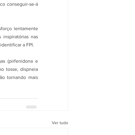
o conseguir-se-á 
sforço lentamente 
inspiratórias nas 
dentificar a FPI.
s (pirfenidona e 
o tosse, dispneia 
ão tornando mais 
Ver tudo