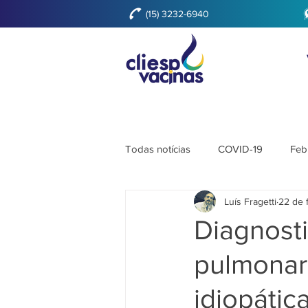
(15) 3232-6940
Todas notícias
COVID-19
Feb
Luís Fragetti
22 de 
Diagnosti
pulmonare
idiopátic