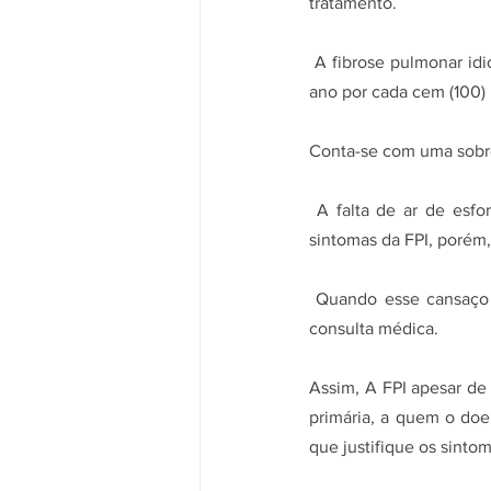
tratamento.
 A fibrose pulmonar idiopática (FPI) é rara, na maior parte do mundo incidem cerca de 5 novos casos por 
ano por cada cem (100) 
Conta-se com uma sobre
 A falta de ar de esforço (dispneia) relatada por alguns pacientes como cansaço, é um dos principais 
sintomas da FPI, porém,
 Quando esse cansaço se torna mais frequente, progressivo, gera receio de algo mais grave e motiva 
consulta médica. 
Assim, A FPI apesar de 
primária, a quem o doe
que justifique os sintom