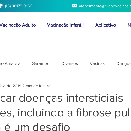
(15) 98178-0166
atendimento@cliespvacinas.
Vacinação Adulto
Vacinação Infantil
Aplicativo
N
re Amarela
Sarampo
Diversos
Vacinas
Dengu
fev. de 2019
2 min de leitura
car doenças intersticiais
s, incluindo a fibrose pu
a é um desafio